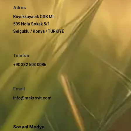
Adres
Büyükkayacik OSB Mh.
509 Nolu Sokak 5/1
Selçuklu / Konya / TÜRKİYE
Telefon
+90 332 503 0086
Email
info@makrovit.com
Sosyal Medya