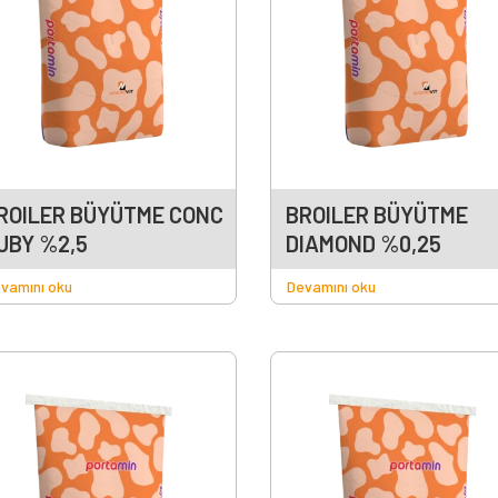
ROILER BÜYÜTME CONC
BROILER BÜYÜTME
UBY %2,5
DIAMOND %0,25
vamını oku
Devamını oku