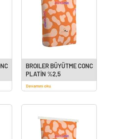
ONC
BROILER BÜYÜTME CONC
PLATİN %2,5
Devamını oku