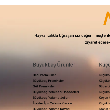
Hayvancılıkla Uğraşan siz değerli müşteril
ziyaret ederek
Büyükbaş Ürünler
Küçü
Besi Premiksler
Küçükb
Büyükbaş Premiksler
Küçükb
Süt Premiksler
Güverc
Büyükbaş Yem Katkı Maddeleri
Küçükb
Büyükbaş Yalama Jelleri
Koyun Y
İnekler İçin Yalama Kovası
Küçükb
Büyükbaş Yalama Kovası
Koyun 