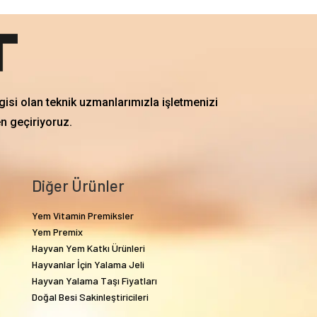
gisi olan teknik uzmanlarımızla işletmenizi
en geçiriyoruz.
Diğer Ürünler
Yem Vitamin Premiksler
Yem Premix
Hayvan Yem Katkı Ürünleri
Hayvanlar İçin Yalama Jeli
Hayvan Yalama Taşı Fiyatları
Doğal Besi Sakinleştiricileri