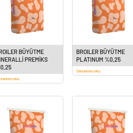
ROILER BÜYÜTME
BROILER BÜYÜTME
INERALLİ PREMİKS
PLATINUM %0,25
0,25
Devamını oku
vamını oku