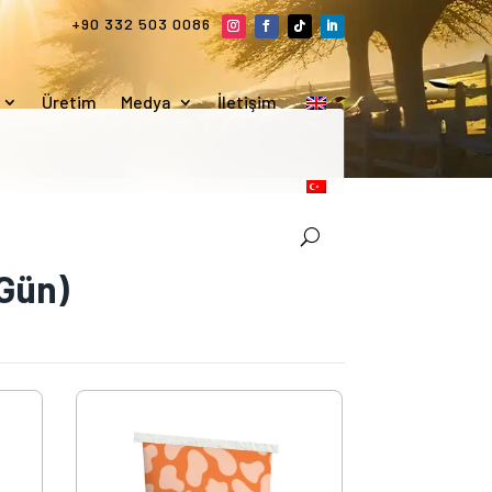
+90 332 503 0086
Üretim
Medya
İletişim
 Gün)