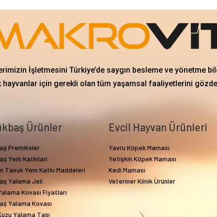
erimizin İşletmesini Türkiye’de saygın besleme ve yönetme bil
 hayvanlar için gerekli olan tüm yaşamsal faaliyetlerini gözd
kbaş Ürünler
Evcil Hayvan Ürünleri
aş Premiksler
Yavru Köpek Maması
aş Yem Katkıları
Yetişkin Köpek Maması
in Tavuk Yem Katkı Maddeleri
Kedi Maması
aş Yalama Jeli
Veteriner Klinik Ürünler
alama Kovası Fiyatları
aş Yalama Kovası
Kuzu Yalama Taşı