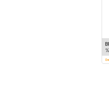
B
%
De