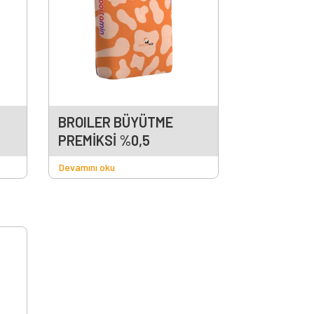
BROILER BÜYÜTME
PREMİKSİ %0,5
Devamını oku