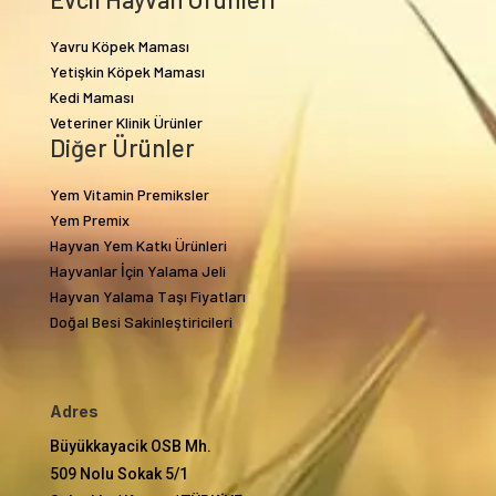
Yavru Köpek Maması
Yetişkin Köpek Maması
Kedi Maması
Veteriner Klinik Ürünler
Diğer Ürünler
Yem Vitamin Premiksler
Yem Premix
Hayvan Yem Katkı Ürünleri
Hayvanlar İçin Yalama Jeli
Hayvan Yalama Taşı Fiyatları
Doğal Besi Sakinleştiricileri
Adres
Büyükkayacik OSB Mh.
509 Nolu Sokak 5/1