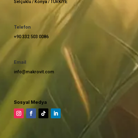
Selçuklu / Konya / TÜRKİYE
Telefon
+90 332 503 0086
Email
info@makrovit.com
Sosyal Medya