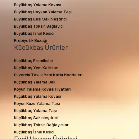
Büyükbaş Yalama Kovası
Büyükbaş Hayvan Yalama Taşı
Büyükbaş Besi Sakinleştirici
Büyükbaş Toksin Bağlayıcı
Büyükbaş İshal Kesici
Probiyotik Buzağı
Küçükbaş Ürünler
Küçükbaş Premiksler
Küçükbaş Yem Katkıları
Güvercin Tavuk Yem Katkı Maddeleri
Küçükbaş Yalama Jeli
Koyun Yalama Kovası Fiyatları
Küçükbaş Yalama Kovası
Koyun Kuzu Yalama Taşı
Küçükbaş Yalama Taşı
Küçükbaş Sakinleştirici
Küçükbaş Toksin Bağlayıcılar
Küçükbaş İshal Kesici
Evcil Hayvan Ürünleri