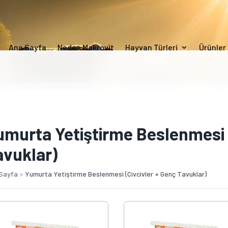
Ana Sayfa
Neden Makrovit
Hayvan Türleri
Ürünler
umurta Yetiştirme Beslenmesi (
avuklar)
Sayfa
>
Yumurta Yetiştirme Beslenmesi (Civcivler + Genç Tavuklar)