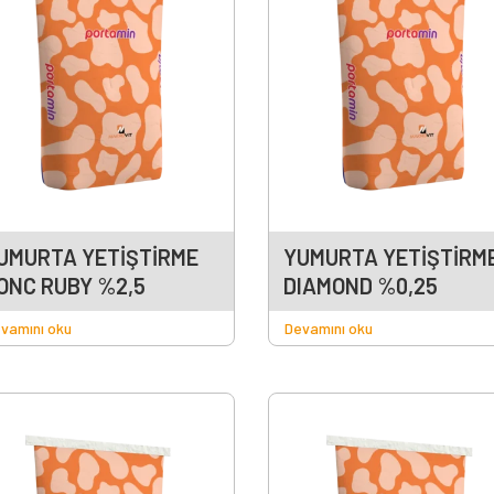
UMURTA YETİŞTİRME
YUMURTA YETİŞTİRM
ONC RUBY %2,5
DIAMOND %0,25
vamını oku
Devamını oku