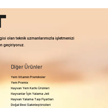
gisi olan teknik uzmanlarımızla işletmenizi
en geçiriyoruz.
Diğer Ürünler
Yem Vitamin Premiksler
Yem Premix
Hayvan Yem Katkı Ürünleri
Hayvanlar İçin Yalama Jeli
Hayvan Yalama Taşı Fiyatları
Doğal Besi Sakinleştiricileri