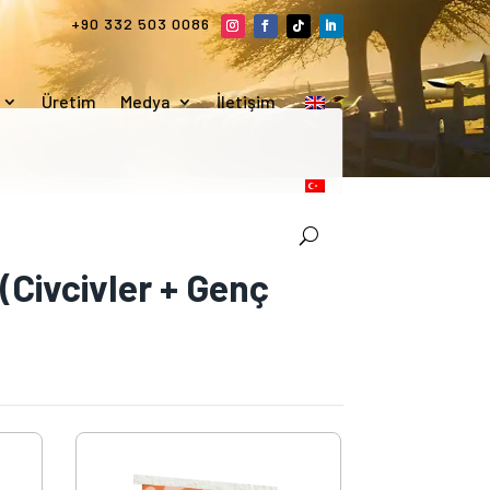
+90 332 503 0086
Üretim
Medya
İletişim
Civcivler + Genç