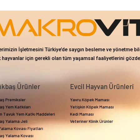
erimizin İşletmesini Türkiye’de saygın besleme ve yönetme bil
 hayvanlar için gerekli olan tüm yaşamsal faaliyetlerini gözd
kbaş Ürünler
Evcil Hayvan Ürünleri
aş Premiksler
Yavru Köpek Maması
aş Yem Katkıları
Yetişkin Köpek Maması
in Tavuk Yem Katkı Maddeleri
Kedi Maması
aş Yalama Jeli
Veteriner Klinik Ürünler
alama Kovası Fiyatları
aş Yalama Kovası