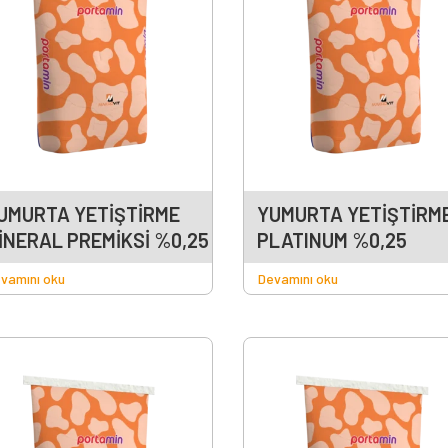
UMURTA YETİŞTİRME
YUMURTA YETİŞTİRM
İNERAL PREMİKSİ %0,25
PLATINUM %0,25
vamını oku
Devamını oku