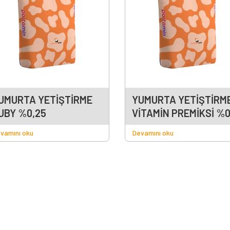
UMURTA YETİŞTİRME
YUMURTA YETİŞTİRM
UBY %0,25
VİTAMİN PREMİKSİ %0
vamını oku
Devamını oku