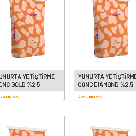
UMURTA YETİŞTİRME
YUMURTA YETİŞTİRM
ONC GOLD %2,5
CONC DIAMOND %2,5
vamını oku
Devamını oku