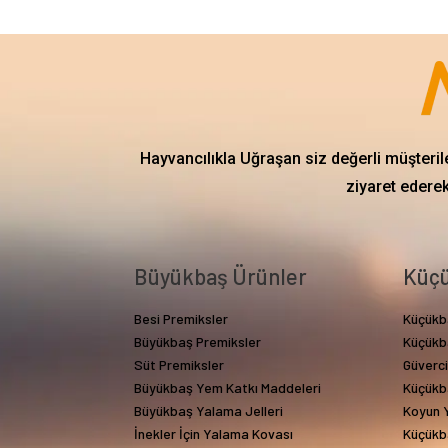
Hayvancılıkla Uğraşan siz değerli müşteril
ziyaret ederek
Büyükbaş Ürünler
Küçü
Besi Premiksler
Küçükb
Büyükbaş Premiksler
Küçükb
Süt Premiksler
Güverc
Büyükbaş Yem Katkı Maddeleri
Küçükb
Büyükbaş Yalama Jelleri
Koyun Y
İnekler İçin Yalama Kovası
Küçükb