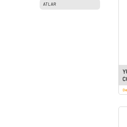
ATLAR
Y
C
De