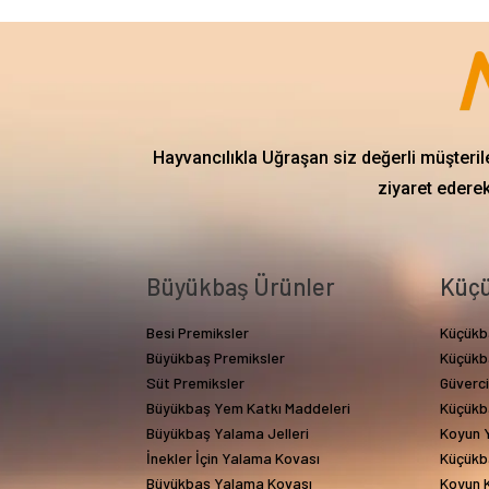
Hayvancılıkla Uğraşan siz değerli müşteril
ziyaret ederek
Büyükbaş Ürünler
Küçü
Besi Premiksler
Küçükb
Büyükbaş Premiksler
Küçükb
Süt Premiksler
Güverc
Büyükbaş Yem Katkı Maddeleri
Küçükb
Büyükbaş Yalama Jelleri
Koyun Y
İnekler İçin Yalama Kovası
Küçükb
Büyükbaş Yalama Kovası
Koyun 