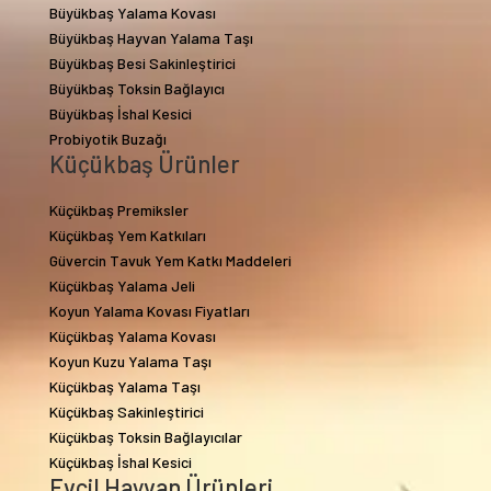
Büyükbaş Yalama Kovası
Büyükbaş Hayvan Yalama Taşı
Büyükbaş Besi Sakinleştirici
Büyükbaş Toksin Bağlayıcı
Büyükbaş İshal Kesici
Probiyotik Buzağı
Küçükbaş Ürünler
Küçükbaş Premiksler
Küçükbaş Yem Katkıları
Güvercin Tavuk Yem Katkı Maddeleri
Küçükbaş Yalama Jeli
Koyun Yalama Kovası Fiyatları
Küçükbaş Yalama Kovası
Koyun Kuzu Yalama Taşı
Küçükbaş Yalama Taşı
Küçükbaş Sakinleştirici
Küçükbaş Toksin Bağlayıcılar
Küçükbaş İshal Kesici
Evcil Hayvan Ürünleri