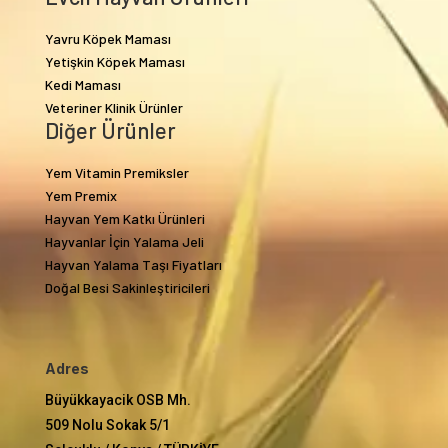
Yavru Köpek Maması
Yetişkin Köpek Maması
Kedi Maması
Veteriner Klinik Ürünler
Diğer Ürünler
Yem Vitamin Premiksler
Yem Premix
Hayvan Yem Katkı Ürünleri
Hayvanlar İçin Yalama Jeli
Hayvan Yalama Taşı Fiyatları
Doğal Besi Sakinleştiricileri
Adres
Büyükkayacik OSB Mh.
509 Nolu Sokak 5/1