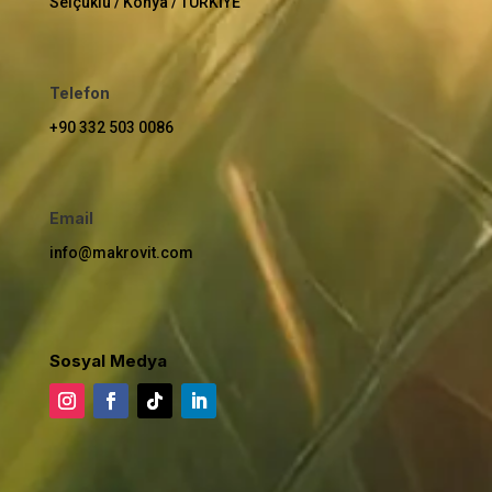
Selçuklu / Konya / TÜRKİYE
Telefon
+90 332 503 0086
Email
info@makrovit.com
Sosyal Medya