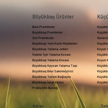
Büyükbaş Ürünler
Küçü
Besi Premiksler
Küçükb
Büyükbaş Premiksler
Küçükb
Süt Premiksler
Güverc
Büyükbaş Yem Katkı Maddeleri
Küçükb
Büyükbaş Yalama Jelleri
Koyun Y
İnekler İçin Yalama Kovası
Küçükb
Büyükbaş Yalama Kovası
Koyun 
Büyükbaş Hayvan Yalama Taşı
Küçükb
Büyükbaş Besi Sakinleştirici
Küçükba
Büyükbaş Toksin Bağlayıcı
Küçükba
Büyükbaş İshal Kesici
Küçükba
Probiyotik Buzağı
Adres
Tel