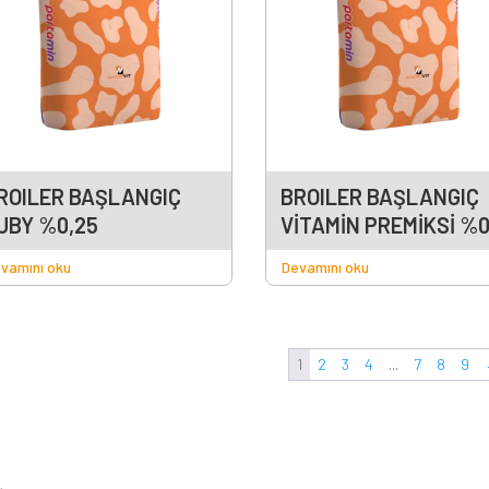
ROILER BAŞLANGIÇ
BROILER BAŞLANGIÇ
UBY %0,25
VİTAMİN PREMİKSİ %0
vamını oku
Devamını oku
1
2
3
4
...
7
8
9