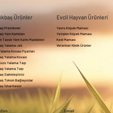
kbaş Ürünler
Evcil Hayvan Ürünleri
aş Premiksler
Yavru Köpek Maması
aş Yem Katkıları
Yetişkin Köpek Maması
in Tavuk Yem Katkı Maddeleri
Kedi Maması
aş Yalama Jeli
Veteriner Klinik Ürünler
alama Kovası Fiyatları
aş Yalama Kovası
Kuzu Yalama Taşı
aş Yalama Taşı
ş Sakinleştirici
ş Toksin Bağlayıcılar
ş İshal Kesici
efon
Email