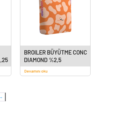
BROILER BÜYÜTME CONC
,25
DIAMOND %2,5
Devamını oku
→