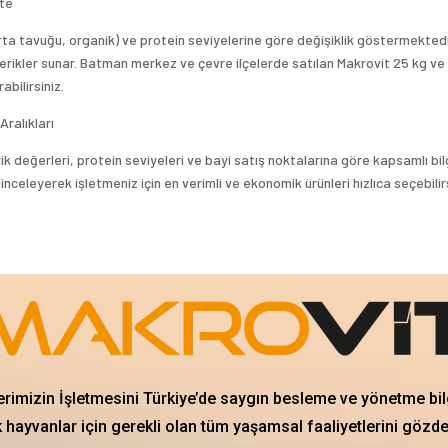
ste
urta tavuğu, organik) ve protein seviyelerine göre değişiklik göstermektedi
 içerikler sunar. Batman merkez ve çevre ilçelerde satılan Makrovit 25 kg ve
bilirsiniz.
ralıkları
k değerleri, protein seviyeleri ve bayi satış noktalarına göre kapsamlı bilg
 inceleyerek işletmeniz için en verimli ve ekonomik ürünleri hızlıca seçebilirs
erimizin İşletmesini Türkiye’de saygın besleme ve yönetme bil
 hayvanlar için gerekli olan tüm yaşamsal faaliyetlerini gözd