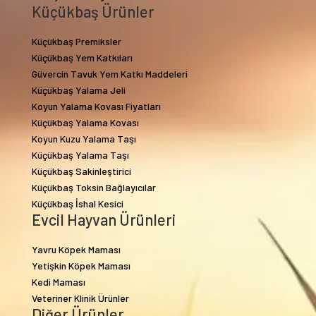
Küçükbaş Ürünler
Küçükbaş Premiksler
Küçükbaş Yem Katkıları
Güvercin Tavuk Yem Katkı Maddeleri
Küçükbaş Yalama Jeli
Koyun Yalama Kovası Fiyatları
Küçükbaş Yalama Kovası
Koyun Kuzu Yalama Taşı
Küçükbaş Yalama Taşı
Küçükbaş Sakinleştirici
Küçükbaş Toksin Bağlayıcılar
Küçükbaş İshal Kesici
Evcil Hayvan Ürünleri
Yavru Köpek Maması
Yetişkin Köpek Maması
Kedi Maması
Veteriner Klinik Ürünler
Diğer Ürünler