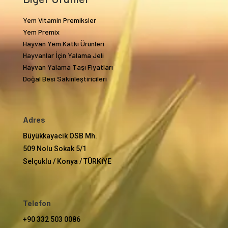
Yem Vitamin Premiksler
Yem Premix
Hayvan Yem Katkı Ürünleri
Hayvanlar İçin Yalama Jeli
Hayvan Yalama Taşı Fiyatları
Doğal Besi Sakinleştiricileri
Adres
Büyükkayacik OSB Mh.
509 Nolu Sokak 5/1
Selçuklu / Konya / TÜRKİYE
Telefon
+90 332 503 0086