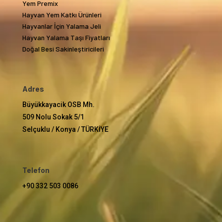
Yem Premix
Hayvan Yem Katkı Ürünleri
Hayvanlar İçin Yalama Jeli
Hayvan Yalama Taşı Fiyatları
Doğal Besi Sakinleştiricileri
Adres
Büyükkayacik OSB Mh.
509 Nolu Sokak 5/1
Selçuklu / Konya / TÜRKİYE
Telefon
+90 332 503 0086