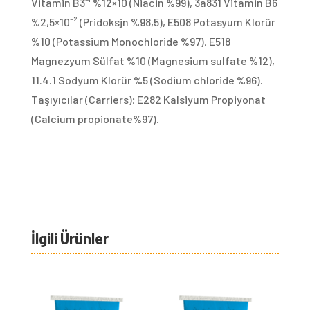
Vitamin B3⁻¹ %12×10 (Niacin %99), 3a831 Vitamin B6
%2,5×10⁻² (Pridoksjn %98,5), E508 Potasyum Klorür
%10 (Potassium Monochloride %97), E518
Magnezyum Sülfat %10 (Magnesium sulfate %12),
11.4.1 Sodyum Klorür %5 (Sodium chloride %96).
Taşıyıcılar (Carriers); E282 Kalsiyum Propiyonat
(Calcium propionate%97).
İlgili Ürünler