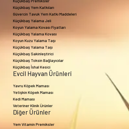
Küçükbaş Premiksler
Küçükbaş Yem Katkıları
Güvercin Tavuk Yem Katkı Maddeleri
Küçükbaş Yalama Jeli
Koyun Yalama Kovası Fiyatları
Küçükbaş Yalama Kovası
Koyun Kuzu Yalama Taşı
Küçükbaş Yalama Taşı
Küçükbaş Sakinleştirici
Küçükbaş Toksin Bağlayıcılar
Küçükbaş İshal Kesici
Evcil Hayvan Ürünleri
Yavru Köpek Maması
Yetişkin Köpek Maması
Kedi Maması
Veteriner Klinik Ürünler
Diğer Ürünler
Yem Vitamin Premiksler