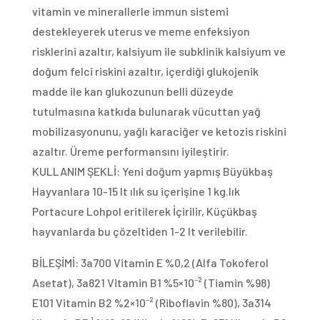
vitamin ve minerallerle immun sistemi
destekleyerek uterus ve meme enfeksiyon
risklerini azaltır, kalsiyum ile subklinik kalsiyum ve
doğum felci riskini azaltır, içerdiği glukojenik
madde ile kan glukozunun belli düzeyde
tutulmasına katkıda bulunarak vücuttan yağ
mobilizasyonunu, yağlı karaciğer ve ketozis riskini
azaltır. Üreme performansını iyileştirir.
KULLANIM ŞEKLİ: Yeni doğum yapmış Büyükbaş
Hayvanlara 10-15 lt ılık su içerişine 1 kg.lık
Portacure Lohpol eritilerek İçirilir, Küçükbaş
hayvanlarda bu çözeltiden 1-2 lt verilebilir.
BİLEŞİMİ: 3a700 Vitamin E %0,2 (Alfa Tokoferol
Asetat), 3a821 Vitamin B1 %5×10⁻² (Tiamin %98)
E101 Vitamin B2 %2×10⁻² (Riboflavin %80), 3a314