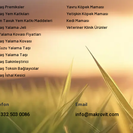
aş Premiksler
Yavru Köpek Maması
aş Yem Katkıları
Yetişkin Köpek Maması
in Tavuk Yem Katkı Maddeleri
Kedi Maması
aş Yalama Jeli
Veteriner Klinik Ürünler
alama Kovası Fiyatları
aş Yalama Kovası
Kuzu Yalama Taşı
aş Yalama Taşı
ş Sakinleştirici
ş Toksin Bağlayıcılar
ş İshal Kesici
efon
Email
 332 503 0086
info@makrovit.com