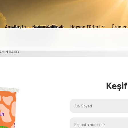
Ana Sayfa
Neden Makrovit
Hayvan Türleri
Ürünler
AMİN DAİRY
Keşi