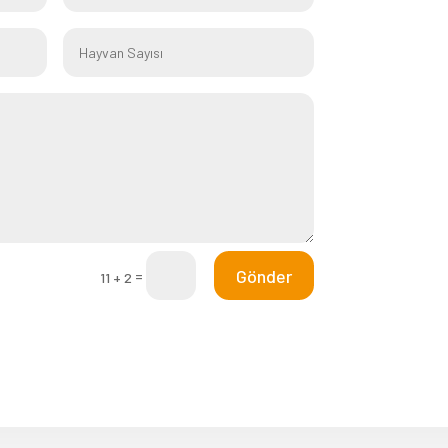
Gönder
=
11 + 2