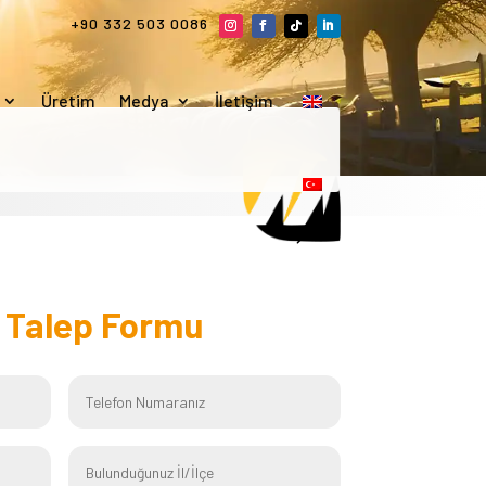
+90 332 503 0086
Üretim
Medya
İletişim
f
Talep Formu