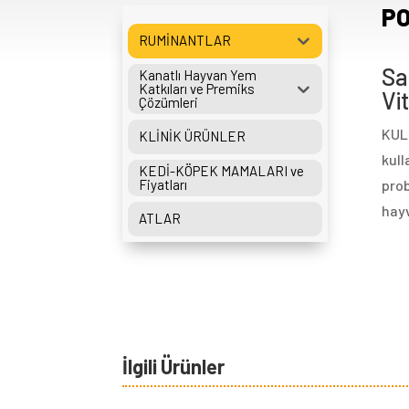
PO
RUMİNANTLAR
Sa
Kanatlı Hayvan Yem
Katkıları ve Premiks
Vi
Çözümleri
KULL
KLİNİK ÜRÜNLER
kull
KEDİ-KÖPEK MAMALARI ve
Fiyatları
prob
hayv
ATLAR
İlgili Ürünler