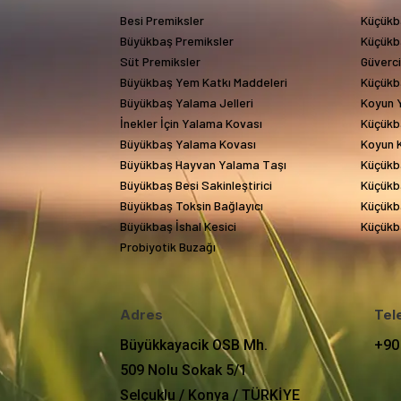
Besi Premiksler
Küçükb
Büyükbaş Premiksler
Küçükb
Süt Premiksler
Güverc
Büyükbaş Yem Katkı Maddeleri
Küçükb
Büyükbaş Yalama Jelleri
Koyun Y
İnekler İçin Yalama Kovası
Küçükb
Büyükbaş Yalama Kovası
Koyun 
Büyükbaş Hayvan Yalama Taşı
Küçükb
Büyükbaş Besi Sakinleştirici
Küçükba
Büyükbaş Toksin Bağlayıcı
Küçükba
Büyükbaş İshal Kesici
Küçükba
Probiyotik Buzağı
Adres
Tel
Büyükkayacik OSB Mh.
+90
509 Nolu Sokak 5/1
Selçuklu / Konya / TÜRKİYE