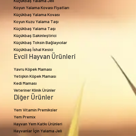
Küçükbaş Yalama Jeli
Koyun Yalama Kovası Fiyatları
Küçükbaş Yalama Kovası
Koyun Kuzu Yalama Taşı
Küçükbaş Yalama Taşı
Küçükbaş Sakinleştirici
Küçükbaş Toksin Bağlayıcılar
Küçükbaş İshal Kesici
Evcil Hayvan Ürünleri
Yavru Köpek Maması
Yetişkin Köpek Maması
Kedi Maması
Veteriner Klinik Ürünler
Diğer Ürünler
Yem Vitamin Premiksler
Yem Premix
Hayvan Yem Katkı Ürünleri
Hayvanlar İçin Yalama Jeli