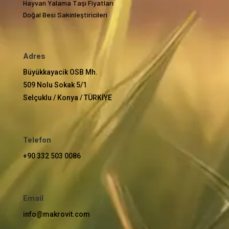
Hayvan Yalama Taşı Fiyatları
Doğal Besi Sakinleştiricileri
Adres
Büyükkayacik OSB Mh.
509 Nolu Sokak 5/1
Selçuklu / Konya / TÜRKİYE
Telefon
+90 332 503 0086
Email
info@makrovit.com