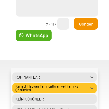
Gönder
=
7 + 11
WhatsApp
RUMİNANTLAR
Kanatlı Hayvan Yem Katkıları ve Premiks
Çözümleri
KLİNİK ÜRÜNLER