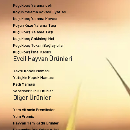
Küçükbaş Yalama Jeli
Koyun Yalama Kovası Fiyatları
Küçükbaş Yalama Kovası
Koyun Kuzu Yalama Taşı
Küçükbaş Yalama Taşı
Küçükbaş Sakinleştirici
Küçükbaş Toksin Bağlayıcılar
Küçükbaş İshal Kesici
Evcil Hayvan Ürünleri
Yavru Köpek Maması
Yetişkin Köpek Maması
Kedi Maması
Veteriner Klinik Ürünler
Diğer Ürünler
Yem Vitamin Premiksler
Yem Premix
Hayvan Yem Katkı Ürünleri
Hayvanlar İçin Yalama Jeli