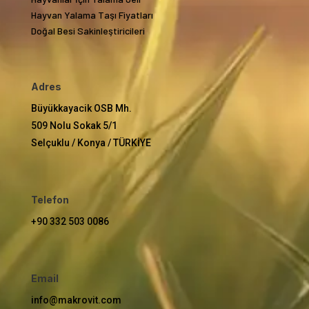
Hayvan Yalama Taşı Fiyatları
Doğal Besi Sakinleştiricileri
Adres
Büyükkayacik OSB Mh.
509 Nolu Sokak 5/1
Selçuklu / Konya / TÜRKİYE
Telefon
+90 332 503 0086
Email
info@makrovit.com