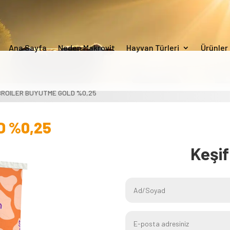
Ana Sayfa
Neden Makrovit
Hayvan Türleri
Ürünler
BROILER BÜYÜTME GOLD %0,25
D %0,25
Keşi