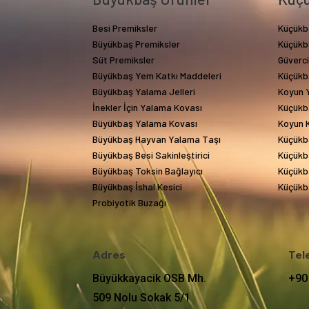
Besi Premiksler
Küçükb
Büyükbaş Premiksler
Küçükb
Süt Premiksler
Güverc
Büyükbaş Yem Katkı Maddeleri
Küçükb
Büyükbaş Yalama Jelleri
Koyun Y
İnekler İçin Yalama Kovası
Küçükb
Büyükbaş Yalama Kovası
Koyun 
Büyükbaş Hayvan Yalama Taşı
Küçükb
Büyükbaş Besi Sakinleştirici
Küçükba
Büyükbaş Toksin Bağlayıcı
Küçükba
Büyükbaş İshal Kesici
Küçükba
Probiyotik Buzağı
Adres
Tel
Büyükkayacik OSB Mh.
+90
509 Nolu Sokak 5/1