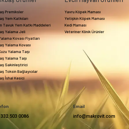
aş Premiksler
Yavru Köpek Maması
aş Yem Katkıları
Yetişkin Köpek Maması
in Tavuk Yem Katkı Maddeleri
Kedi Maması
aş Yalama Jeli
Veteriner Klinik Ürünler
alama Kovası Fiyatları
aş Yalama Kovası
Kuzu Yalama Taşı
aş Yalama Taşı
ş Sakinleştirici
ş Toksin Bağlayıcılar
ş İshal Kesici
efon
Email
 332 503 0086
info@makrovit.com