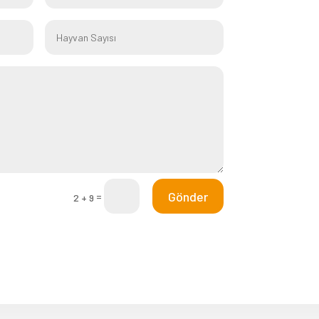
Gönder
=
2 + 9