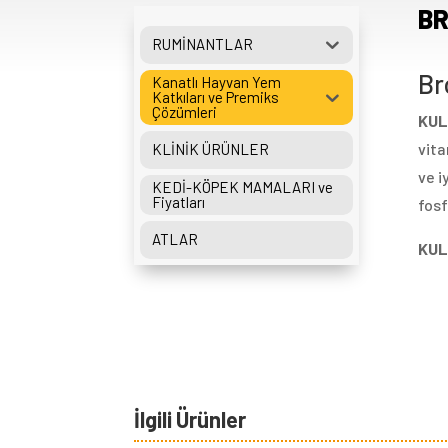
BR
RUMİNANTLAR
Br
Kanatlı Hayvan Yem
Katkıları ve Premiks
Çözümleri
KUL
vita
KLİNİK ÜRÜNLER
ve i
KEDİ-KÖPEK MAMALARI ve
Fiyatları
fosf
ATLAR
KUL
İlgili Ürünler