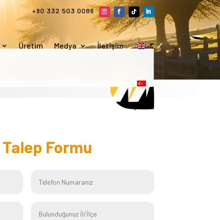
+90 332 503 0086
Üretim
Medya
İletişim
f
Talep Formu