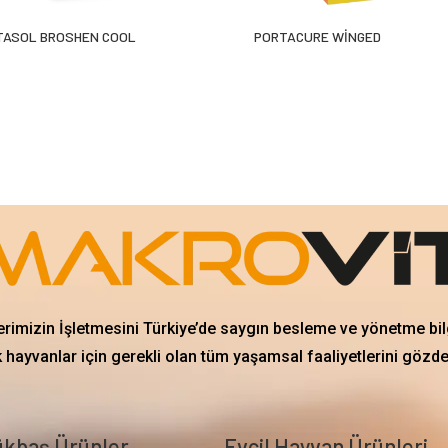
TASOL BROSHEN COOL
PORTACURE WİNGED
erimizin İşletmesini Türkiye’de saygın besleme ve yönetme bil
 hayvanlar için gerekli olan tüm yaşamsal faaliyetlerini gözd
kbaş Ürünler
Evcil Hayvan Ürünleri