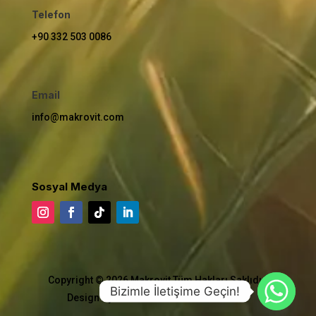
Telefon
+90 332 503 0086
Email
info@makrovit.com
Sosyal Medya
Copyright © 2026 Makrovit Tüm Hakları Saklıdır.
Bizimle İletişime Geçin!
Design By ENDÜSTRİYEL TEKNİK AJANS