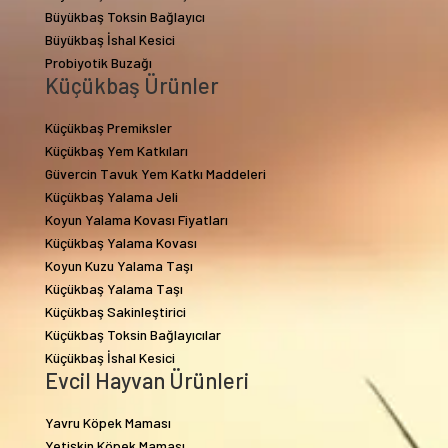
Büyükbaş Toksin Bağlayıcı
Büyükbaş İshal Kesici
Probiyotik Buzağı
Küçükbaş Ürünler
Küçükbaş Premiksler
Küçükbaş Yem Katkıları
Güvercin Tavuk Yem Katkı Maddeleri
Küçükbaş Yalama Jeli
Koyun Yalama Kovası Fiyatları
Küçükbaş Yalama Kovası
Koyun Kuzu Yalama Taşı
Küçükbaş Yalama Taşı
Küçükbaş Sakinleştirici
Küçükbaş Toksin Bağlayıcılar
Küçükbaş İshal Kesici
Evcil Hayvan Ürünleri
Yavru Köpek Maması
Yetişkin Köpek Maması