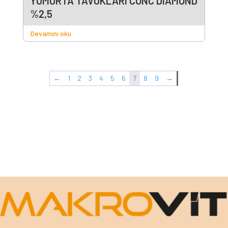
YUMURTA TAVUKLARI CONC DIAMOND
%2,5
Devamını oku
←
1
2
3
4
5
6
7
8
9
→