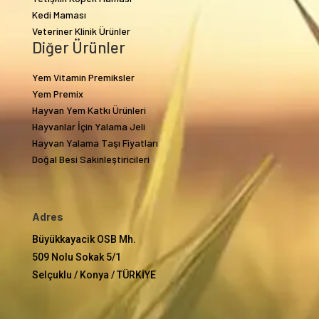
Kedi Maması
Veteriner Klinik Ürünler
Diğer Ürünler
Yem Vitamin Premiksler
Yem Premix
Hayvan Yem Katkı Ürünleri
Hayvanlar İçin Yalama Jeli
Hayvan Yalama Taşı Fiyatları
Doğal Besi Sakinleştiricileri
Adres
Büyükkayacik OSB Mh.
509 Nolu Sokak 5/1
Selçuklu / Konya / TÜRKİYE