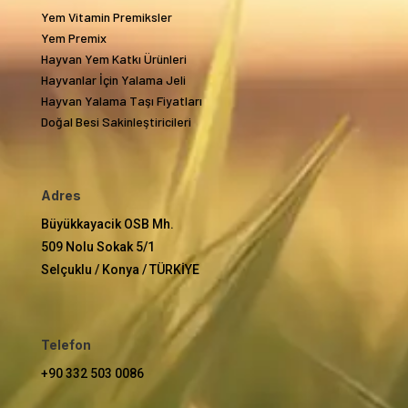
Yem Vitamin Premiksler
Yem Premix
Hayvan Yem Katkı Ürünleri
Hayvanlar İçin Yalama Jeli
Hayvan Yalama Taşı Fiyatları
Doğal Besi Sakinleştiricileri
Adres
Büyükkayacik OSB Mh.
509 Nolu Sokak 5/1
Selçuklu / Konya / TÜRKİYE
Telefon
+90 332 503 0086