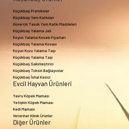
Küçükbaş Premiksler
Küçükbaş Yem Katkıları
Güvercin Tavuk Yem Katkı Maddeleri
Küçükbaş Yalama Jeli
Koyun Yalama Kovası Fiyatları
Küçükbaş Yalama Kovası
Koyun Kuzu Yalama Taşı
Küçükbaş Yalama Taşı
Küçükbaş Sakinleştirici
Küçükbaş Toksin Bağlayıcılar
Küçükbaş İshal Kesici
Evcil Hayvan Ürünleri
Yavru Köpek Maması
Yetişkin Köpek Maması
Kedi Maması
Veteriner Klinik Ürünler
Diğer Ürünler