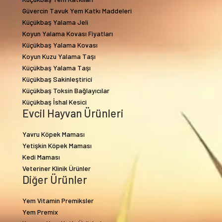
Güvercin Tavuk Yem Katkı Maddeleri
Küçükbaş Yalama Jeli
Koyun Yalama Kovası Fiyatları
Küçükbaş Yalama Kovası
Koyun Kuzu Yalama Taşı
Küçükbaş Yalama Taşı
Küçükbaş Sakinleştirici
Küçükbaş Toksin Bağlayıcılar
Küçükbaş İshal Kesici
Evcil Hayvan Ürünleri
Yavru Köpek Maması
Yetişkin Köpek Maması
Kedi Maması
Veteriner Klinik Ürünler
Diğer Ürünler
Yem Vitamin Premiksler
Yem Premix