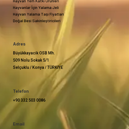
Hayvan Yem Katkı Ürünleri
Hayvanlar İçin Yalama Jeli
Hayvan Yalama Taşı Fiyatları
Doğal Besi Sakinleştiricileri
Adres
Büyükkayacik OSB Mh.
509 Nolu Sokak 5/1
Selçuklu / Konya / TÜRKİYE
Telefon
+90 332 503 0086
Email