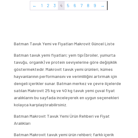
←
1
2
3
4
5
6
7
8
9
→
Batman Tavuk Yemi ve Fiyatları Makrovit Güncel Liste
Batman tavuk yemi fiyatları; yem tipi (broiler, yumurta
tavuğu, organik) ve protein seviyelerine göre değişiklik
göstermektedir. Makrovit tavuk yemi ürünleri, kümes
hayvanlarının performansını ve verimliliğini artırmak için
dengeli içerikler sunar. Batman merkez ve çevre ilçelerde
satılan Makrovit 25 kg ve 40 kg tavuk yemi çuval fiyat
aralıklarını bu sayfada inceleyerek en uygun seçenekleri
kolayca karşılaştırabilirsiniz.
Batman Makrovit Tavuk Yemi Ürün Rehberi ve Fiyat
Aralıkları
Batman Makrovit tavuk yemi ürün rehberi; farklı içerik