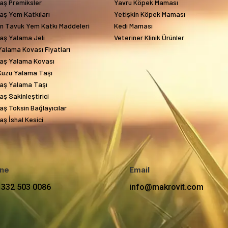
aş Premiksler
Yavru Köpek Maması
aş Yem Katkıları
Yetişkin Köpek Maması
in Tavuk Yem Katkı Maddeleri
Kedi Maması
aş Yalama Jeli
Veteriner Klinik Ürünler
alama Kovası Fiyatları
aş Yalama Kovası
Kuzu Yalama Taşı
aş Yalama Taşı
ş Sakinleştirici
ş Toksin Bağlayıcılar
ş İshal Kesici
ne
Email
 332 503 0086
info@makrovit.com