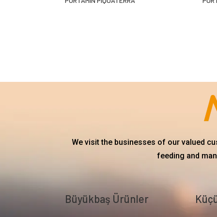
PORTAMÍN PIQUATERRA
POR
We visit the businesses of our valued c
feeding and mana
Büyükbaş Ürünler
Küçü