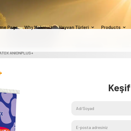
me Page
Why Makrovit
Hayvan Türleri
Products
ATOX ANIONPLUS+
+
Keşi