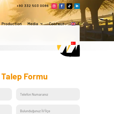
+90 332 503 0086
Production
Media
Contact
f
Talep Formu