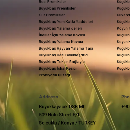
Besi Premiksler
Küçükb
Büyükbaş Premiksler
Küçükb
Süt Premiksler
Güverc
Büyükbaş Yem Katkı Maddeleri
Küçükb
Büyükbaş Yalama Jelleri
Koyun Y
İnekler İçin Yalama Kovası
Küçükb
Büyükbaş Yalama Kovası
Koyun 
Büyükbaş Hayvan Yalama Taşı
Küçükb
Büyükbaş Besi Sakinleştirici
Küçükba
Büyükbaş Toksin Bağlayıcı
Küçükba
Büyükbaş İshal Kesici
Küçükba
Probiyotik Buzağı
Address
Pho
Buyukkayacik OSB Mh.
+90
509 Nolu Street 5/1
Selçuklu / Konya / TURKEY