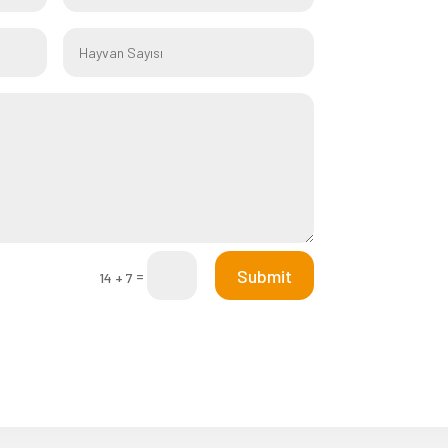
Submit
=
14 + 7