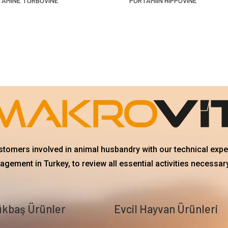
TAMINE TURBOVINE
PORTAMIIN HIPPOVINE
ustomers involved in animal husbandry with our technical exp
gement in Turkey, to review all essential activities necessary
kbaş Ürünler
Evcil Hayvan Ürünleri