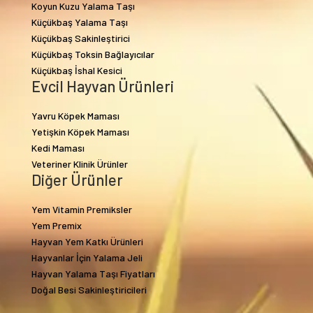
Koyun Kuzu Yalama Taşı
Küçükbaş Yalama Taşı
Küçükbaş Sakinleştirici
Küçükbaş Toksin Bağlayıcılar
Küçükbaş İshal Kesici
Evcil Hayvan Ürünleri
Yavru Köpek Maması
Yetişkin Köpek Maması
Kedi Maması
Veteriner Klinik Ürünler
Diğer Ürünler
Yem Vitamin Premiksler
Yem Premix
Hayvan Yem Katkı Ürünleri
Hayvanlar İçin Yalama Jeli
Hayvan Yalama Taşı Fiyatları
Doğal Besi Sakinleştiricileri