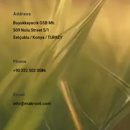
Address
Buyukkayacik OSB Mh.
509 Nolu Street 5/1
Selçuklu / Konya / TURKEY
Phone
+90 332 503 0086
Email
info@makrovit.com