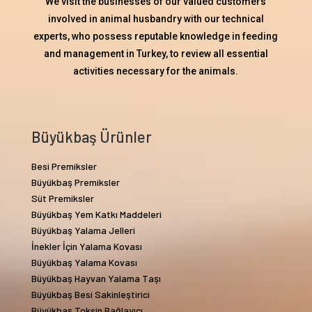
We visit the businesses of our valued customers
involved in animal husbandry with our technical
experts, who possess reputable knowledge in feeding
and management in Turkey, to review all essential
activities necessary for the animals.
Büyükbaş Ürünler
Besi Premiksler
Büyükbaş Premiksler
Süt Premiksler
Büyükbaş Yem Katkı Maddeleri
Büyükbaş Yalama Jelleri
İnekler İçin Yalama Kovası
Büyükbaş Yalama Kovası
Büyükbaş Hayvan Yalama Taşı
Büyükbaş Besi Sakinleştirici
Büyükbaş Toksin Bağlayıcı