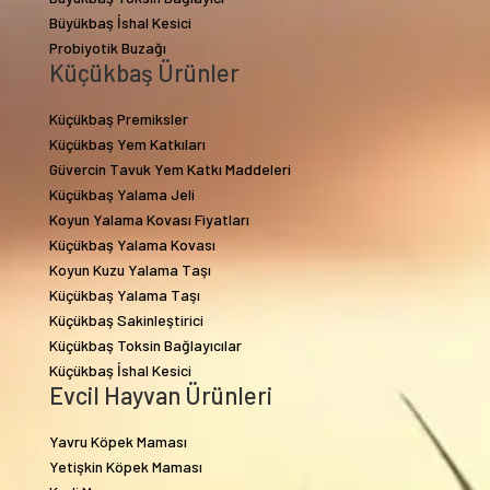
Büyükbaş İshal Kesici
Probiyotik Buzağı
Küçükbaş Ürünler
Küçükbaş Premiksler
Küçükbaş Yem Katkıları
Güvercin Tavuk Yem Katkı Maddeleri
Küçükbaş Yalama Jeli
Koyun Yalama Kovası Fiyatları
Küçükbaş Yalama Kovası
Koyun Kuzu Yalama Taşı
Küçükbaş Yalama Taşı
Küçükbaş Sakinleştirici
Küçükbaş Toksin Bağlayıcılar
Küçükbaş İshal Kesici
Evcil Hayvan Ürünleri
Yavru Köpek Maması
Yetişkin Köpek Maması