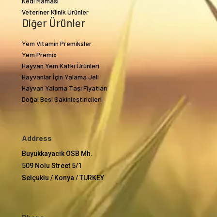
Kedi Maması
Veteriner Klinik Ürünler
Diğer Ürünler
Yem Vitamin Premiksler
Yem Premix
Hayvan Yem Katkı Ürünleri
Hayvanlar İçin Yalama Jeli
Hayvan Yalama Taşı Fiyatları
Doğal Besi Sakinleştiricileri
Address
Buyukkayacik OSB Mh.
509 Nolu Street 5/1
Selçuklu / Konya / TURKEY