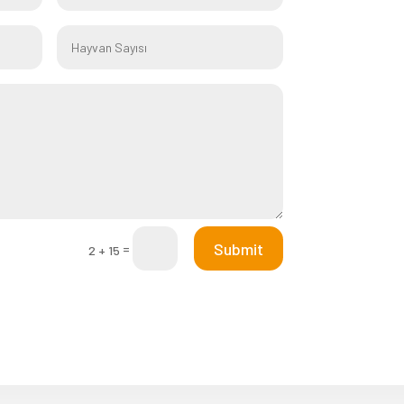
Submit
=
2 + 15