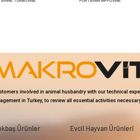
TAMINE TURBOVINE
PORTAMIIN HIPPOVINE
ustomers involved in animal husbandry with our technical exp
gement in Turkey, to review all essential activities necessary
kbaş Ürünler
Evcil Hayvan Ürünleri