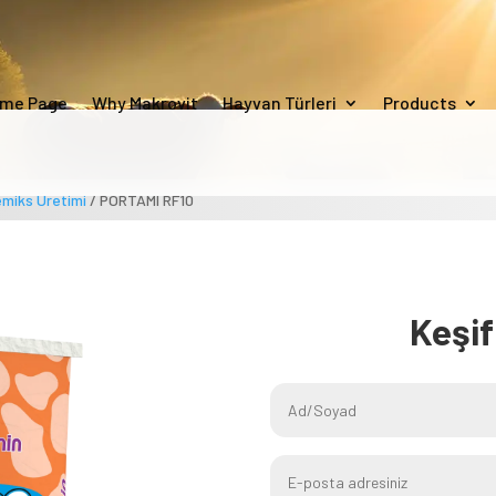
me Page
Why Makrovit
Hayvan Türleri
Products
emiks Üretimi
/ PORTAMI RF10
Keşi