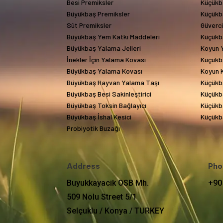
Besi Premiksler
Küçükb
Büyükbaş Premiksler
Küçükb
Süt Premiksler
Güverc
Büyükbaş Yem Katkı Maddeleri
Küçükb
Büyükbaş Yalama Jelleri
Koyun Y
İnekler İçin Yalama Kovası
Küçükb
Büyükbaş Yalama Kovası
Koyun 
Büyükbaş Hayvan Yalama Taşı
Küçükb
Büyükbaş Besi Sakinleştirici
Küçükba
Büyükbaş Toksin Bağlayıcı
Küçükba
Büyükbaş İshal Kesici
Küçükba
Probiyotik Buzağı
Address
Pho
Buyukkayacik OSB Mh.
+90
509 Nolu Street 5/1
Selçuklu / Konya / TURKEY