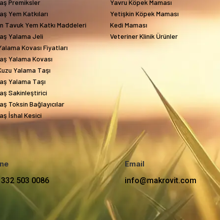
aş Premiksler
Yavru Köpek Maması
aş Yem Katkıları
Yetişkin Köpek Maması
in Tavuk Yem Katkı Maddeleri
Kedi Maması
aş Yalama Jeli
Veteriner Klinik Ürünler
alama Kovası Fiyatları
aş Yalama Kovası
Kuzu Yalama Taşı
aş Yalama Taşı
ş Sakinleştirici
ş Toksin Bağlayıcılar
ş İshal Kesici
ne
Email
 332 503 0086
info@makrovit.com