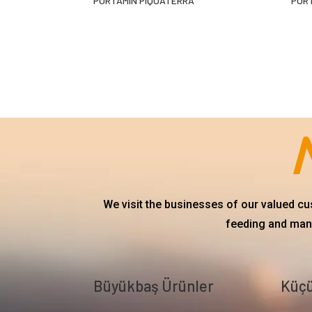
PORTAMÍN PIQUATERRA
POR
We visit the businesses of our valued c
feeding and mana
Büyükbaş Ürünler
Küçü