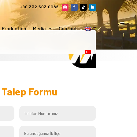
+90 332 503 0086
Production
Media
Contact
f
Talep Formu