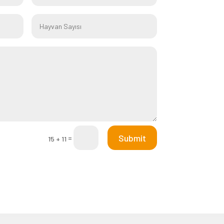
Submit
=
15 + 11