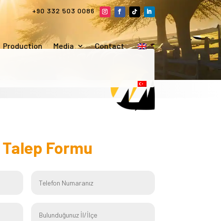
+90 332 503 0086
Production
Media
Contact
f
Talep Formu