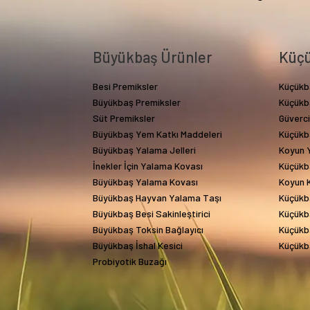
Büyükbaş Ürünler
Küçü
Besi Premiksler
Küçükb
Büyükbaş Premiksler
Küçükb
Süt Premiksler
Güverc
Büyükbaş Yem Katkı Maddeleri
Küçükb
Büyükbaş Yalama Jelleri
Koyun Y
İnekler İçin Yalama Kovası
Küçükb
Büyükbaş Yalama Kovası
Koyun 
Büyükbaş Hayvan Yalama Taşı
Küçükb
Büyükbaş Besi Sakinleştirici
Küçükba
Büyükbaş Toksin Bağlayıcı
Küçükba
Büyükbaş İshal Kesici
Küçükba
Probiyotik Buzağı