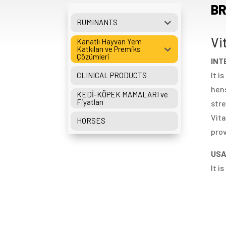
BR
RUMINANTS
Vi
Kanatlı Hayvan Yem
Katkıları ve Premiks
Çözümleri
INT
It i
CLINICAL PRODUCTS
hens
KEDİ-KÖPEK MAMALARI ve
Fiyatları
stre
Vit
HORSES
prov
USA
It i