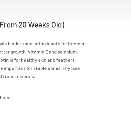
(From 20 Weeks Old)
oxin binders and antioxidants for breeder
etter growth. Vitamin E and selenium
in is for healthy skin and feathers.
 important for stable bones. Phytase
d trace minerals.
 hens.