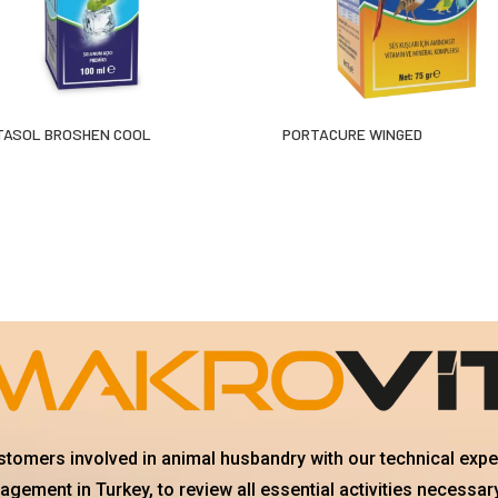
TASOL BROSHEN COOL
PORTACURE WINGED
ustomers involved in animal husbandry with our technical exp
gement in Turkey, to review all essential activities necessary