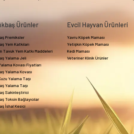
kbaş Ürünler
Evcil Hayvan Ürünleri
aş Premiksler
Yavru Köpek Maması
aş Yem Katkıları
Yetişkin Köpek Maması
in Tavuk Yem Katkı Maddeleri
Kedi Maması
aş Yalama Jeli
Veteriner Klinik Ürünler
alama Kovası Fiyatları
aş Yalama Kovası
Kuzu Yalama Taşı
aş Yalama Taşı
ş Sakinleştirici
ş Toksin Bağlayıcılar
ş İshal Kesici