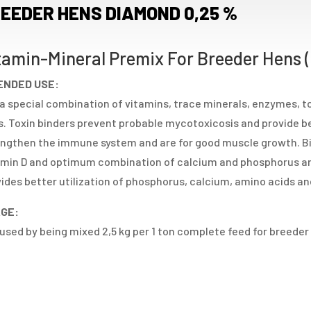
EEDER HENS DIAMOND 0,25 %
tamin-Mineral Premix For Breeder Hens 
ENDED USE:
s a special combination of vitamins, trace minerals, enzymes, t
. Toxin binders prevent probable mycotoxicosis and provide b
ngthen the immune system and are for good muscle growth. Biot
amin D and optimum combination of calcium and phosphorus are
ides better utilization of phosphorus, calcium, amino acids an
GE:
s used by being mixed 2,5 kg per 1 ton complete feed for breeder