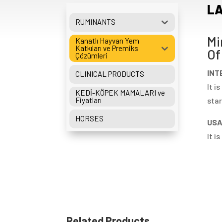
LA
RUMINANTS
Mi
Kanatlı Hayvan Yem
Katkıları ve Premiks
Of
Çözümleri
INT
CLINICAL PRODUCTS
It i
KEDİ-KÖPEK MAMALARI ve
Fiyatları
star
HORSES
USA
It i
Related Products