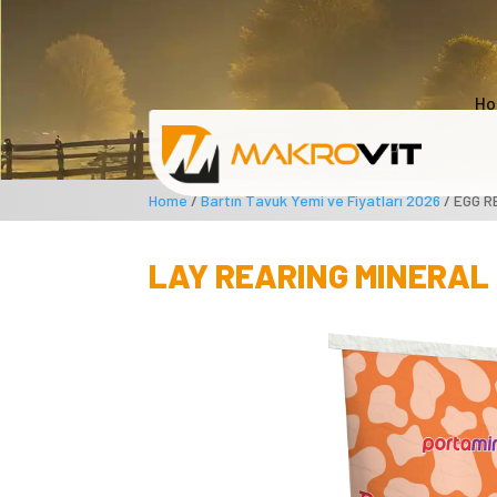
Ho
Home
/
Bartın Tavuk Yemi ve Fiyatları 2026
/ EGG R
LAY REARING MINERAL 