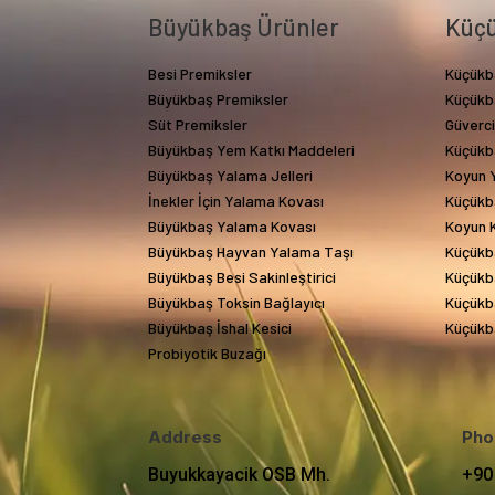
Büyükbaş Ürünler
Küçü
Besi Premiksler
Küçükb
Büyükbaş Premiksler
Küçükb
Süt Premiksler
Güverc
Büyükbaş Yem Katkı Maddeleri
Küçükb
Büyükbaş Yalama Jelleri
Koyun Y
İnekler İçin Yalama Kovası
Küçükb
Büyükbaş Yalama Kovası
Koyun 
Büyükbaş Hayvan Yalama Taşı
Küçükb
Büyükbaş Besi Sakinleştirici
Küçükba
Büyükbaş Toksin Bağlayıcı
Küçükba
Büyükbaş İshal Kesici
Küçükba
Probiyotik Buzağı
Address
Pho
Buyukkayacik OSB Mh.
+90