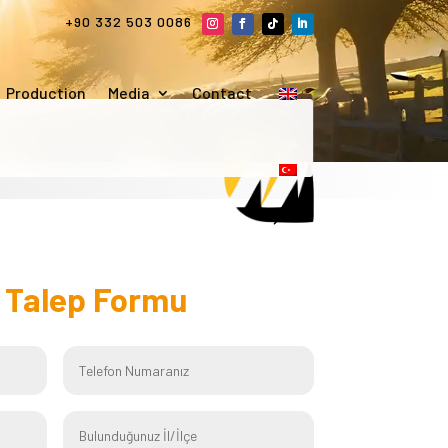
+90 332 503 0086
Production
Media
Contact
f
Talep Formu