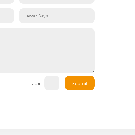
Submit
=
2 + 9