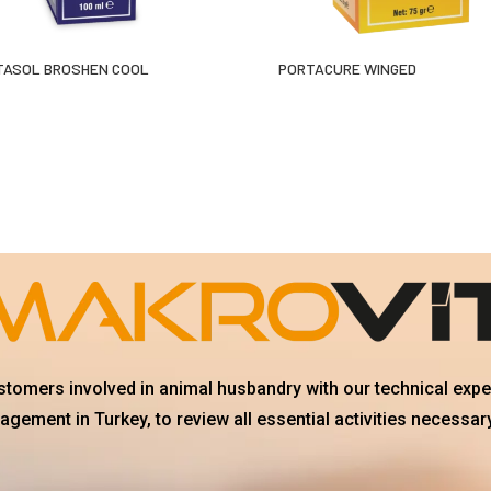
TASOL BROSHEN COOL
PORTACURE WINGED
ustomers involved in animal husbandry with our technical exp
gement in Turkey, to review all essential activities necessary