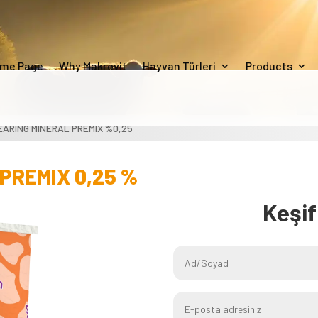
me Page
Why Makrovit
Hayvan Türleri
Products
EARING MINERAL PREMIX %0,25
PREMIX 0,25 %
Keşi