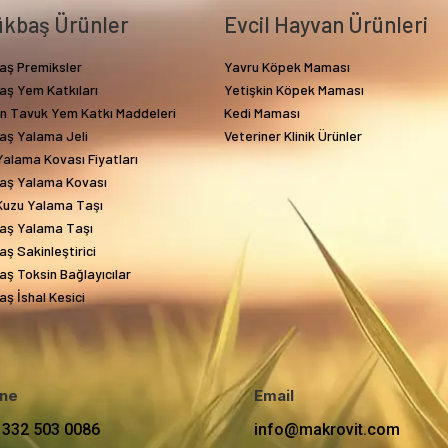
kbaş Ürünler
Evcil Hayvan Ürünleri
aş Premiksler
Yavru Köpek Maması
aş Yem Katkıları
Yetişkin Köpek Maması
in Tavuk Yem Katkı Maddeleri
Kedi Maması
aş Yalama Jeli
Veteriner Klinik Ürünler
alama Kovası Fiyatları
aş Yalama Kovası
Kuzu Yalama Taşı
aş Yalama Taşı
ş Sakinleştirici
ş Toksin Bağlayıcılar
ş İshal Kesici
ne
Email
 332 503 0086
info@makrovit.com