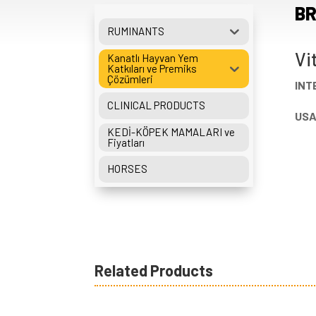
BR
RUMINANTS
Vi
Kanatlı Hayvan Yem
Katkıları ve Premiks
Çözümleri
INT
CLINICAL PRODUCTS
USA
KEDİ-KÖPEK MAMALARI ve
Fiyatları
HORSES
Related Products