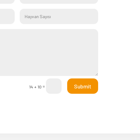
Submit
=
14 + 10