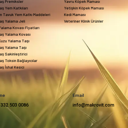
aş Premiksler
Yavru Köpek Maması
aş Yem Katkıları
Yetişkin Köpek Maması
in Tavuk Yem Katkı Maddeleri
Kedi Maması
aş Yalama Jeli
Veteriner Klinik Ürünler
alama Kovası Fiyatları
aş Yalama Kovası
Kuzu Yalama Taşı
aş Yalama Taşı
ş Sakinleştirici
ş Toksin Bağlayıcılar
ş İshal Kesici
ne
Email
 332 503 0086
info@makrovit.com