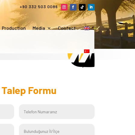
+90 332 503 0086
Production
Media
Contact
f
Talep Formu