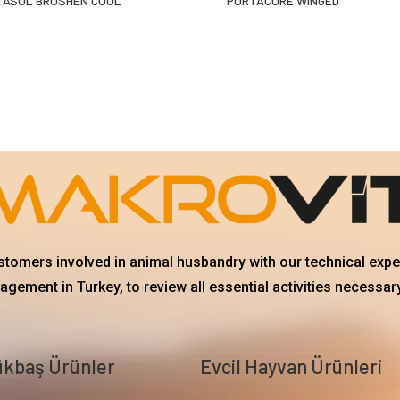
TASOL BROSHEN COOL
PORTACURE WINGED
ustomers involved in animal husbandry with our technical exp
gement in Turkey, to review all essential activities necessary
kbaş Ürünler
Evcil Hayvan Ürünleri