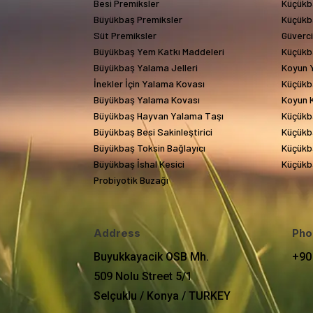
Besi Premiksler
Küçükb
Büyükbaş Premiksler
Küçükb
Süt Premiksler
Güverc
Büyükbaş Yem Katkı Maddeleri
Küçükb
Büyükbaş Yalama Jelleri
Koyun Y
İnekler İçin Yalama Kovası
Küçükb
Büyükbaş Yalama Kovası
Koyun 
Büyükbaş Hayvan Yalama Taşı
Küçükb
Büyükbaş Besi Sakinleştirici
Küçükba
Büyükbaş Toksin Bağlayıcı
Küçükba
Büyükbaş İshal Kesici
Küçükba
Probiyotik Buzağı
Address
Pho
Buyukkayacik OSB Mh.
+90
509 Nolu Street 5/1
Selçuklu / Konya / TURKEY