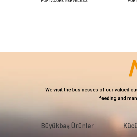
PORTACURE NERVELESS
POR
We visit the businesses of our valued c
feeding and mana
Büyükbaş Ürünler
Küçü