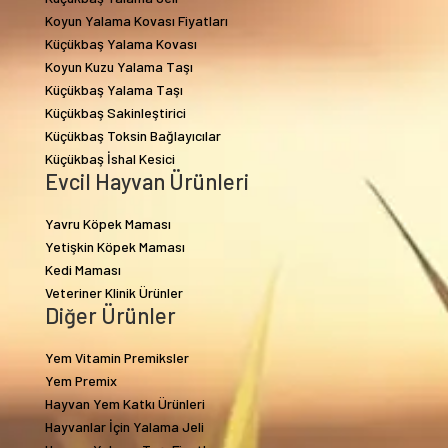
Koyun Yalama Kovası Fiyatları
Küçükbaş Yalama Kovası
Koyun Kuzu Yalama Taşı
Küçükbaş Yalama Taşı
Küçükbaş Sakinleştirici
Küçükbaş Toksin Bağlayıcılar
Küçükbaş İshal Kesici
Evcil Hayvan Ürünleri
Yavru Köpek Maması
Yetişkin Köpek Maması
Kedi Maması
Veteriner Klinik Ürünler
Diğer Ürünler
Yem Vitamin Premiksler
Yem Premix
Hayvan Yem Katkı Ürünleri
Hayvanlar İçin Yalama Jeli