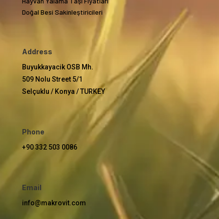
Hayvan Yalama Taşı Fiyatları
Doğal Besi Sakinleştiricileri
Address
Buyukkayacik OSB Mh.
509 Nolu Street 5/1
Selçuklu / Konya / TURKEY
Phone
+90 332 503 0086
Email
info@makrovit.com