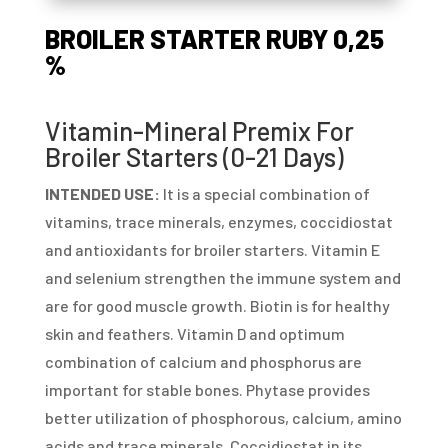
BROILER STARTER RUBY 0,25
%
Vitamin-Mineral Premix For
Broiler Starters (0-21 Days)
INTENDED USE:
It is a special combination of
vitamins, trace minerals, enzymes, coccidiostat
and antioxidants for broiler starters. Vitamin E
and selenium strengthen the immune system and
are for good muscle growth. Biotin is for healthy
skin and feathers. Vitamin D and optimum
combination of calcium and phosphorus are
important for stable bones. Phytase provides
better utilization of phosphorous, calcium, amino
acids and trace minerals. Coccidiostat in its