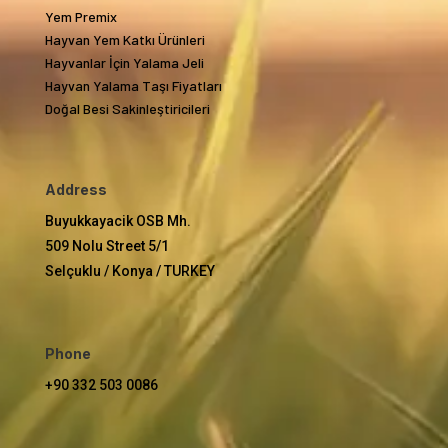
Yem Premix
Hayvan Yem Katkı Ürünleri
Hayvanlar İçin Yalama Jeli
Hayvan Yalama Taşı Fiyatları
Doğal Besi Sakinleştiricileri
Address
Buyukkayacik OSB Mh.
509 Nolu Street 5/1
Selçuklu / Konya / TURKEY
Phone
+90 332 503 0086