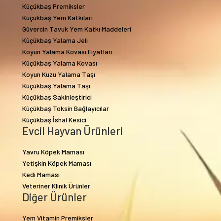
Küçükbaş Premiksler
Küçükbaş Yem Katkıları
Güvercin Tavuk Yem Katkı Maddeleri
Küçükbaş Yalama Jeli
Koyun Yalama Kovası Fiyatları
Küçükbaş Yalama Kovası
Koyun Kuzu Yalama Taşı
Küçükbaş Yalama Taşı
Küçükbaş Sakinleştirici
Küçükbaş Toksin Bağlayıcılar
Küçükbaş İshal Kesici
Evcil Hayvan Ürünleri
Yavru Köpek Maması
Yetişkin Köpek Maması
Kedi Maması
Veteriner Klinik Ürünler
Diğer Ürünler
Yem Vitamin Premiksler