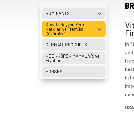
BR
RUMINANTS
Vi
Kanatlı Hayvan Yem
Katkıları ve Premiks
Fi
Çözümleri
INT
CLINICAL PRODUCTS
and 
KEDİ-KÖPEK MAMALARI ve
Fiyatları
its 
bett
HORSES
is f
impo
mine
USA