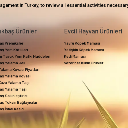
gement in Turkey, to review all essential activities necessary
kbaş Ürünler
Evcil Hayvan Ürünleri
aş Premiksler
Yavru Köpek Maması
aş Yem Katkıları
Yetişkin Köpek Maması
in Tavuk Yem Katkı Maddeleri
Kedi Maması
aş Yalama Jeli
Veteriner Klinik Ürünler
alama Kovası Fiyatları
aş Yalama Kovası
Kuzu Yalama Taşı
aş Yalama Taşı
ş Sakinleştirici
ş Toksin Bağlayıcılar
ş İshal Kesici