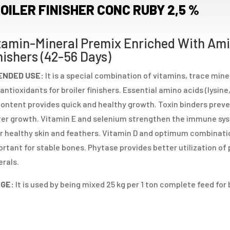
OILER FINISHER CONC RUBY 2,5 %
tamin-Mineral Premix Enriched With Amin
nishers (42-56 Days)
ENDED USE:
It is a special combination of vitamins, trace min
antioxidants for broiler finishers. Essential amino acids (lysin
content provides quick and healthy growth. Toxin binders prev
er growth. Vitamin E and selenium strengthen the immune sys
or healthy skin and feathers. Vitamin D and optimum combinat
rtant for stable bones. Phytase provides better utilization o
rals.
GE:
It is used by being mixed 25 kg per 1 ton complete feed for b