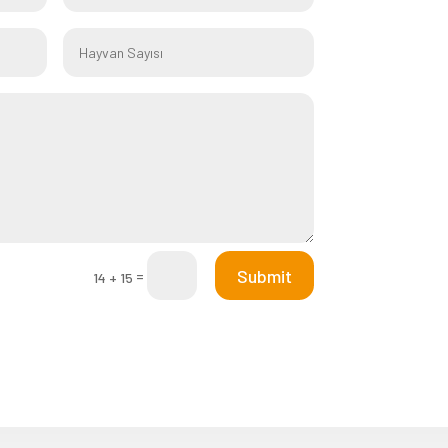
Submit
=
14 + 15