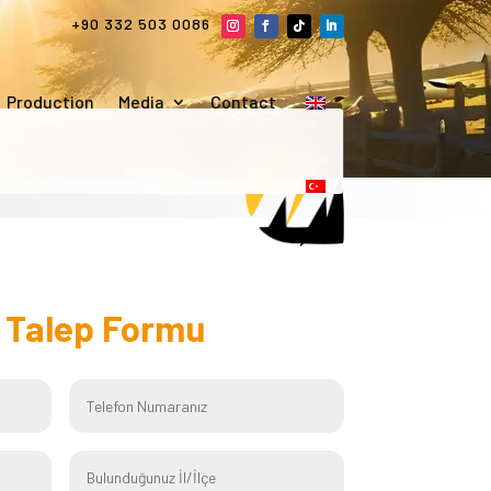
+90 332 503 0086
Production
Media
Contact
f
Talep Formu