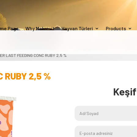
me Page
Why Makrovit
Hayvan Türleri
Products
LER LAST FEEDING CONC RUBY 2,5 %
C RUBY 2,5 %
Keşi