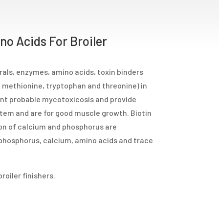
o Acids For Broiler
erals, enzymes, amino acids, toxin binders
e, methionine, tryptophan and threonine) in
ent probable mycotoxicosis and provide
tem and are for good muscle growth. Biotin
ion of calcium and phosphorus are
f phosphorus, calcium, amino acids and trace
roiler finishers.