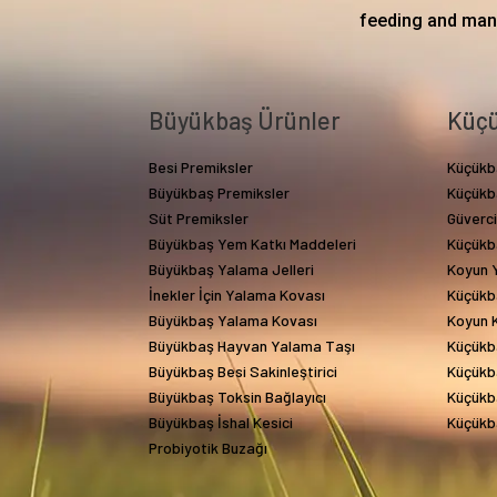
feeding and mana
Büyükbaş Ürünler
Küçü
Besi Premiksler
Küçükb
Büyükbaş Premiksler
Küçükb
Süt Premiksler
Güverc
Büyükbaş Yem Katkı Maddeleri
Küçükb
Büyükbaş Yalama Jelleri
Koyun Y
İnekler İçin Yalama Kovası
Küçükb
Büyükbaş Yalama Kovası
Koyun 
Büyükbaş Hayvan Yalama Taşı
Küçükb
Büyükbaş Besi Sakinleştirici
Küçükba
Büyükbaş Toksin Bağlayıcı
Küçükba
Büyükbaş İshal Kesici
Küçükba
Probiyotik Buzağı