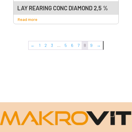
LAY REARING CONC DIAMOND 2,5 %
Read more
←
1
2
3
…
5
6
7
8
9
→