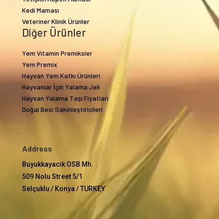
Kedi Maması
Veteriner Klinik Ürünler
Diğer Ürünler
Yem Vitamin Premiksler
Yem Premix
Hayvan Yem Katkı Ürünleri
Hayvanlar İçin Yalama Jeli
Hayvan Yalama Taşı Fiyatları
Doğal Besi Sakinleştiricileri
Address
Buyukkayacik OSB Mh.
509 Nolu Street 5/1
Selçuklu / Konya / TURKEY