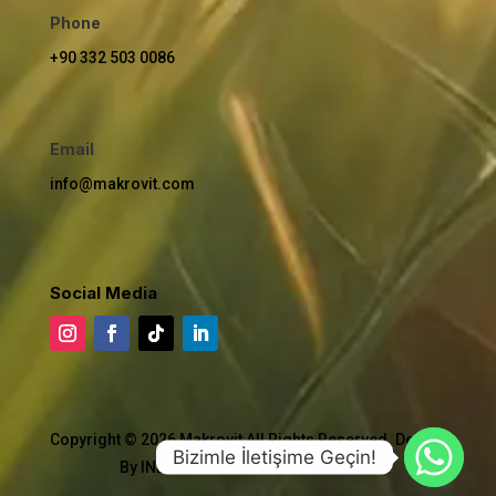
Phone
+90 332 503 0086
Email
info@makrovit.com
Social Media
Copyright © 2026 Makrovit All Rights Reserved. Design
Bizimle İletişime Geçin!
By INDUSTRIAL TECHNICAL AGENCY