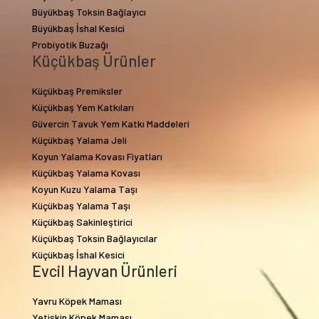
Büyükbaş Toksin Bağlayıcı
Büyükbaş İshal Kesici
Probiyotik Buzağı
Küçükbaş Ürünler
Küçükbaş Premiksler
Küçükbaş Yem Katkıları
Güvercin Tavuk Yem Katkı Maddeleri
Küçükbaş Yalama Jeli
Koyun Yalama Kovası Fiyatları
Küçükbaş Yalama Kovası
Koyun Kuzu Yalama Taşı
Küçükbaş Yalama Taşı
Küçükbaş Sakinleştirici
Küçükbaş Toksin Bağlayıcılar
Küçükbaş İshal Kesici
Evcil Hayvan Ürünleri
Yavru Köpek Maması
Yetişkin Köpek Maması