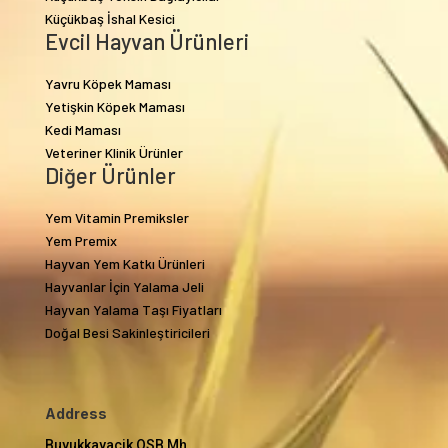
Küçükbaş İshal Kesici
Evcil Hayvan Ürünleri
Yavru Köpek Maması
Yetişkin Köpek Maması
Kedi Maması
Veteriner Klinik Ürünler
Diğer Ürünler
Yem Vitamin Premiksler
Yem Premix
Hayvan Yem Katkı Ürünleri
Hayvanlar İçin Yalama Jeli
Hayvan Yalama Taşı Fiyatları
Doğal Besi Sakinleştiricileri
Address
Buyukkayacik OSB Mh.