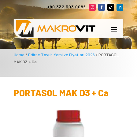
+90 332 503 0086
Home
/
Edirne Tavuk Yemi ve Fiyatları 2026
/ PORTASOL
MAK D3 + Ca
PORTASOL MAK D3 + Ca