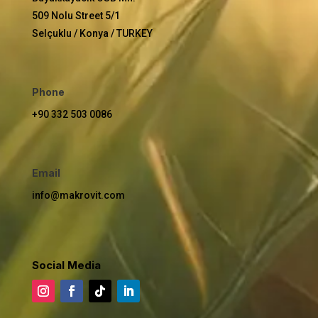
509 Nolu Street 5/1
Selçuklu / Konya / TURKEY
Phone
+90 332 503 0086
Email
info@makrovit.com
Social Media