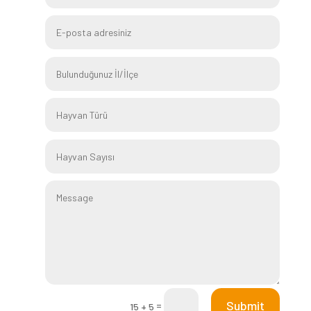
Submit
=
15 + 5