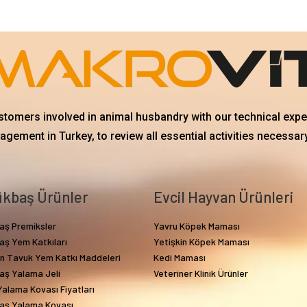
ustomers involved in animal husbandry with our technical exp
gement in Turkey, to review all essential activities necessary
kbaş Ürünler
Evcil Hayvan Ürünleri
aş Premiksler
Yavru Köpek Maması
aş Yem Katkıları
Yetişkin Köpek Maması
in Tavuk Yem Katkı Maddeleri
Kedi Maması
aş Yalama Jeli
Veteriner Klinik Ürünler
alama Kovası Fiyatları
aş Yalama Kovası