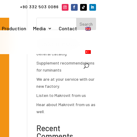
+90 332 503 0086
Search
Production
Media
Contact
Recent Posts
General Catalog
Supplement recommendations
for ruminants
We are at your service with our
new factory.
Listen to Makrovit from us
Hear about Makrovit from us as
well.
Recent
Comments