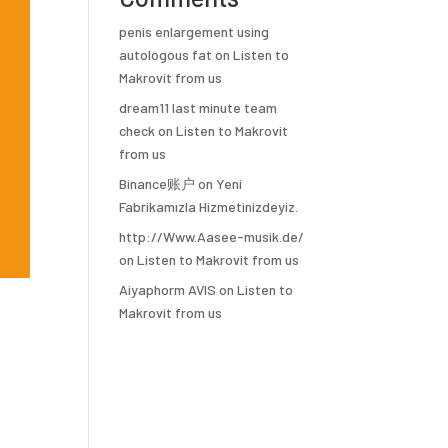
penis enlargement using
autologous fat
on
Listen to
Makrovit from us
dream11 last minute team
check
on
Listen to Makrovit
from us
Binance账户
on
Yeni
Fabrikamızla Hizmetinizdeyiz.
http://Www.Aasee-musik.de/
on
Listen to Makrovit from us
Aiyaphorm AVIS
on
Listen to
Makrovit from us