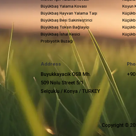
Büyükbaş Yalama Kovası
Koyun 
Büyükbaş Hayvan Yalama Taşı
Küçükb
Büyükbaş Besi Sakinleştirici
Küçükba
Büyükbaş Toksin Bağlayıcı
Küçükba
Büyükbaş İshal Kesici
Küçükba
Probiyotik Buzağı
Address
Pho
Buyukkayacik OSB Mh.
+90
509 Nolu Street 5/1
Selçuklu / Konya / TURKEY
Copyright © 20