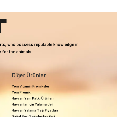
erts, who possess reputable knowledge in
 for the animals.
Diğer Ürünler
Yem Vitamin Premiksler
Yem Premix
Hayvan Yem Katkı Ürünleri
Hayvanlar İçin Yalama Jeli
Hayvan Yalama Taşı Fiyatları
Doğal Besi Sakinleştiricileri