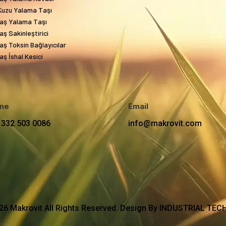
Kuzu Yalama Taşı
aş Yalama Taşı
ş Sakinleştirici
ş Toksin Bağlayıcılar
ş İshal Kesici
ne
Email
 332 503 0086
info@makrovit.com
26 Makrovit All Rights Reserved. Design By INDUSTRIAL T