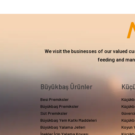
We visit the businesses of our valued c
feeding and mana
Büyükbaş Ürünler
Küçü
Besi Premiksler
Küçükb
Büyükbaş Premiksler
Küçükb
Süt Premiksler
Güverc
Büyükbaş Yem Katkı Maddeleri
Küçükb
Büyükbaş Yalama Jelleri
Koyun Y
İnekler İçin Yalama Kovası
Küçükb